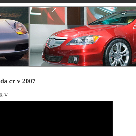
a cr v 2007
CR-V