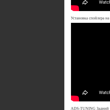
Установка спойлера н
ADS-TUNING Задний сп