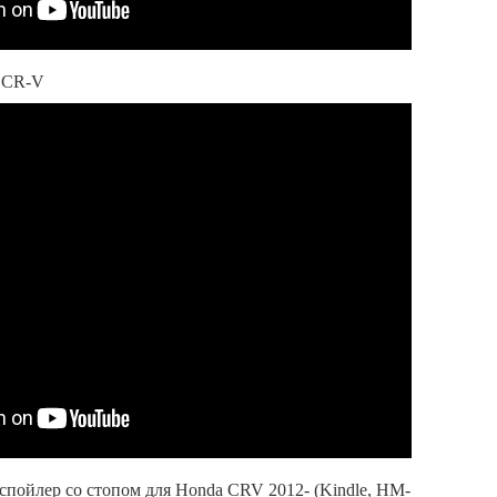
а CR-V
ойлер со стопом для Honda CRV 2012- (Kindle, HM-