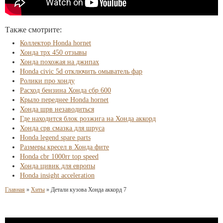
Также смотрите:
Коллектор Honda hornet
Хонда трх 450 отзывы
Хонда похожая на джипах
Honda civic 5d отключить омыватель фар
Ролики про хонду
Расход бензина Хонда сбр 600
Крыло переднее Honda hornet
Хонда шрв незаводиться
Где находится блок розжига на Хонда аккорд
Хонда срв смазка для шруса
Honda legend spare parts
Размеры кресел в Хонда фите
Honda cbr 1000rr top speed
Хонда цивик для европы
Honda insight acceleration
Главная
»
Хиты
»
Детали кузова Хонда аккорд 7