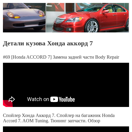
Детали кузова Хонда аккорд 7
#69 [Honda ACCORD 7] Замена задней части Body Repair
Спойлер Хонда Аккорд 7. Спойлер на багажник Honda
Accord 7. AOM Tuning. Тюнинг запчасти. Обзор