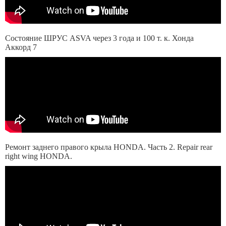
Состояние ШРУС ASVA через 3 года и 100 т. к. Хонда
Аккорд 7
Ремонт заднего правого крыла HONDA. Часть 2. Repair rear
right wing HONDA.